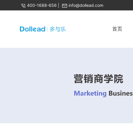
400-1688-656
|
info@dollead.com
首页