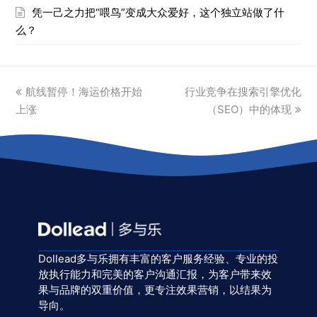
凭一己之力把“喂鸟”变成大众爱好，这个独立站做了什
么？
previous
next
航线暂停！海运价格开始
行业竞争在搜索引擎优化
post:
post:
上涨
（SEO）中的体现
Dollead多与乐拥有丰富的客户服务经验、专业的投
放执行能力和完美的客户沟通汇报，为客户带来效
果与品牌的双重价值，更专注效果营销，以结果为
导向。