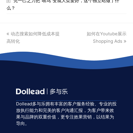
凭一己之力把“喂鸟”变成大众爱好，这个独立站做了什
么？
previous
next
动态搜索如何降低成本提
如何在Youtube展示
post:
post:
高转化
Shopping Ads
Dollead多与乐拥有丰富的客户服务经验、专业的投
放执行能力和完美的客户沟通汇报，为客户带来效
果与品牌的双重价值，更专注效果营销，以结果为
导向。