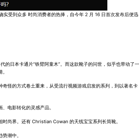
实受到众多 时尚消费者的热捧，自今年 2 月 16 日首次发布后便迅
自 90 年代的日本卡通片“铁臂阿童木”。而这款靴子的问世，似乎也带动了
情。
种奇怪的方式卷土重来，从受流行视频游戏启发的系列，到以著名卡
。
画、电影转化的灵感产品。
。还有 Christian Cowan 的天线宝宝系列长筒靴。
趋势潮中。