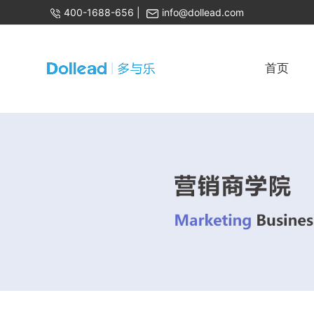
400-1688-656
|
info@dollead.com
首页