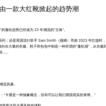
0亿，由一款大红靴掀起的趋势潮
蓬松趋势已经成为 23 年潮流的“主角”。
系列；还是英国流行歌手 Sam Smith（骚姆）亮相 2023 年红毯时
倾向在大量的衣服、鞋子和包包中制造一种所谓的“蓬松感”，从衣服
子等……
场潮流风暴。
着：“卡通是一种抽象概念，但却可以让我们摆脱现实的束缚。”
都穿着这双卡通风格的球鞋。