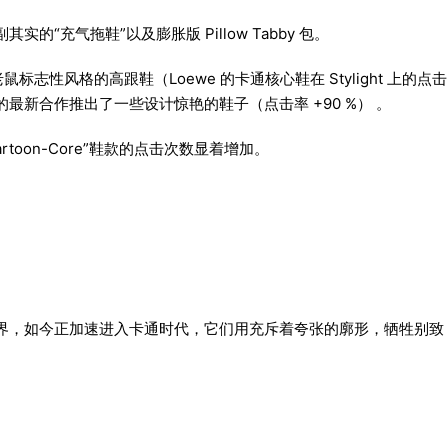
实的“充气拖鞋”以及膨胀版 Pillow Tabby 包。
标志性风格的高跟鞋（Loewe 的卡通核心鞋在 Stylight 上的点击
rocs 的最新合作推出了一些设计惊艳的鞋子（点击率 +90 %） 。
rtoon-Core”鞋款的点击次数显着增加。
界，如今正加速进入卡通时代，它们用充斥着夸张的廓形，牺牲别致