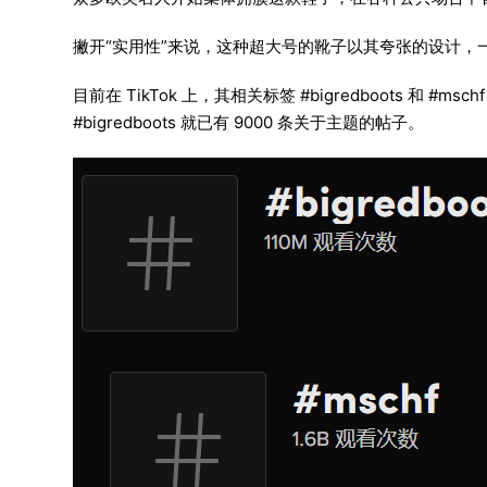
撇开“实用性”来说，这种超大号的靴子以其夸张的设计，
目前在 TikTok 上，其相关标签 #bigredboots 和 #
#bigredboots 就已有 9000 条关于主题的帖子。