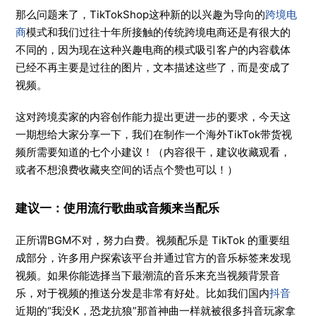
那么问题来了，TikTokShop这种新的以兴趣为导向的
跨境电
商
模式和我们过往十年所接触的传统跨境电商还是有很大的
不同的，因为现在这种兴趣电商的模式吸引客户的内容载体
已经不再主要是过往的图片，文本描述这些了，而是变成了
视频。
这对跨境卖家的内容创作能力提出更进一步的要求，今天这
一期想给大家分享一下，我们在制作一个海外TikTok带货视
频所需要知道的七个小建议！（内容很干，建议收藏观看，
或者不想浪费收藏夹空间的话点个赞也可以！）
建议一：使用流行歌曲或音频来当配乐
正所谓BGM不对，努力白费。视频配乐是 TikTok 的重要组
成部分，许多用户探索该平台并通过官方的音乐标签来发现
视频。如果你能选择当下最潮流的音乐来充当视频背景音
乐，对于视频的推送分发是非常有好处。比如我们国内
抖音
近期的“我没K，恐龙抗狼”那首神曲一样就被很多抖音玩家拿