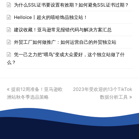
为什么SSL证书要设置有效期？如何避免SSL证书过期？
Helloice丨超火的嘻哈饰品独立站！
建议收藏！亚马逊常见报错代码与解决方案汇总
外贸工厂如何做推广：如何运营自己的外贸独立站
凭一己之力把“喂鸟”变成大众爱好，这个独立站做了什
么？
previous
next
提前12周准备！亚马逊欧
2023年受欢迎的13个TikTok
post:
post:
洲站秋冬季选品策略
数据分析工具