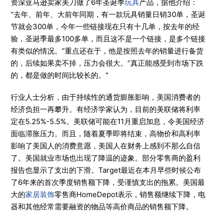
资深亚马逊卖家美刀做了6年圣诞季
玩具
产品，据他介绍：
“去年、前年、大前年同期，有一款玩具销量日销30单，圣诞
节就会300单，今年一些链接现在只有十几单，按去年的经
验，圣诞季最多100多单，而且这不是一个链接，是多个链接
有类似的情况。”重点还在于，他是按照去年的销量进行备货
的，后续如果卖不掉，压力会很大。“真正能感受到市场下跌
的，都是做的时间比较长的。”
行业人士分析，由于持续性的通货膨胀影响，美国消费者的
经济负担一再攀升。有经济学家认为，目前的美联储将利率
定在5.25%-5.5%。美联储可能在11月重启加息，令美国经济
面临滞胀压力。而且，随着夏季即将结束，高物价和高利率
影响了美国人的消费意愿，美国人在财务上感到不那么自信
了。美国就业市场也出现了降温的迹象。部分零售商的盈利
报告也显示了支出的下滑。Target最近在本月早些时候公布
了6年来的首次季度销售额下降，受谨慎支出的拖累。美国最
大的
家居装饰
零售商HomeDepot表示，销售额继续下降，电
器和其他经常需要融资的物品等高价商品的销售额下降。