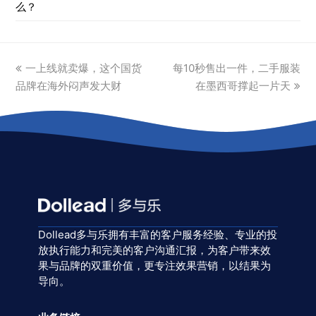
么？
previous
next
一上线就卖爆，这个国货
每10秒售出一件，二手服装
post:
post:
品牌在海外闷声发大财
在墨西哥撑起一片天
Dollead多与乐拥有丰富的客户服务经验、专业的投
放执行能力和完美的客户沟通汇报，为客户带来效
果与品牌的双重价值，更专注效果营销，以结果为
导向。