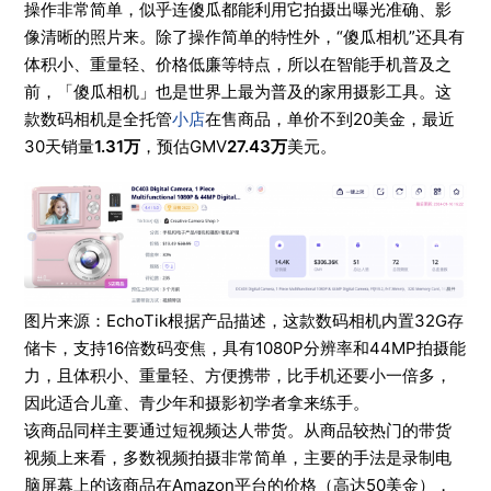
操作非常简单，似乎连傻瓜都能利用它拍摄出曝光准确、影
像清晰的照片来。除了操作简单的特性外，“傻瓜相机”还具有
体积小、重量轻、价格低廉等特点，所以在智能手机普及之
前，「傻瓜相机」也是世界上最为普及的家用摄影工具。这
款数码相机是全托管
小店
在售商品，单价不到20美金，最近
30天销量
1.31万
，预估GMV
27.43万
美元。
图片来源：EchoTik根据产品描述，这款数码相机内置32G存
储卡，支持16倍数码变焦，具有1080P分辨率和44MP拍摄能
力，且体积小、重量轻、方便携带，比手机还要小一倍多，
因此适合儿童、青少年和摄影初学者拿来练手。
该商品同样主要通过短视频达人带货。从商品较热门的带货
视频上来看，多数视频拍摄非常简单，主要的手法是录制电
脑屏幕上的该商品在Amazon平台的价格（高达50美金），