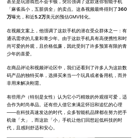
甚至是玩游戏也不会卡顿，突出强调了这款迷你智能手机
「麻雀虽小，五脏俱全」的卖点。这条视频最终得到了
360
万
曝光，和近
5.2万
美元的预估GMV转化。
在视频文案上，他强调了这款手机的潜在受众群体之一：有
通讯需求的儿童和青少年。由于这款手机具有高便携性和时
尚可爱的外观，且价格低廉，因此受到了许多预算有限的青
少年的喜爱。
在商品评论和视频评论区中，我们还看到了许多人为这款数
码产品的独特买单，选择买来当一个玩具或者备用机，而并
非用来解决刚需。
有些用户（特别是女性）认为它小巧精致的外观很可爱，适
合作为时尚单品。还有些人借它来满足怀旧和追忆的心理
——在科技高速发达的时代，众多智能机品牌都在努力把手
机做「大」，而这款「小」手机让他们回想起低科技的时
代，且感到舒适和安心。