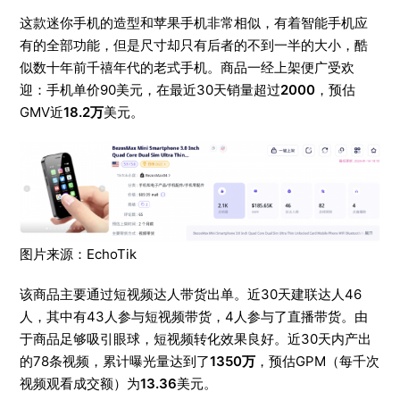
这款迷你手机的造型和苹果手机非常相似，有着智能手机应
有的全部功能，但是尺寸却只有后者的不到一半的大小，酷
似数十年前千禧年代的老式手机。商品一经上架便广受欢
迎：手机单价90美元，在最近30天销量超过
2000
，预估
GMV近
18.2万
美元。
图片来源：EchoTik
该商品主要通过短视频达人带货出单。近30天建联达人46
人，其中有43人参与短视频带货，4人参与了直播带货。由
于商品足够吸引眼球，短视频转化效果良好。近30天内产出
的78条视频，累计曝光量达到了
1350万
，预估GPM（每千次
视频观看成交额）为
13.36
美元。