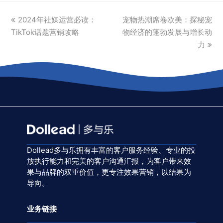
previous
next
2024年社媒运营必读：
宠物热潮席卷欧美：探秘宠
post:
post:
TikTok话题营销攻略
物经济的蓬勃发展与增长动
力
Dollead多与乐拥有丰富的客户服务经验、专业的投
放执行能力和完美的客户沟通汇报，为客户带来效
果与品牌的双重价值，更专注效果营销，以结果为
导向。
业务链接