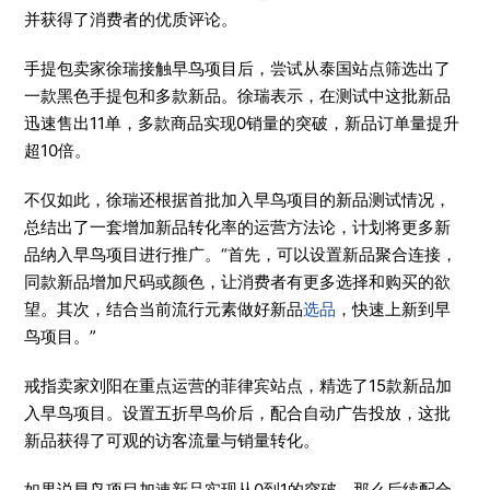
并获得了消费者的优质评论。
手提包卖家徐瑞接触早鸟项目后，尝试从泰国站点筛选出了
一款黑色手提包和多款新品。徐瑞表示，在测试中这批新品
迅速售出11单，多款商品实现0销量的突破，新品订单量提升
超10倍。
不仅如此，徐瑞还根据首批加入早鸟项目的新品测试情况，
总结出了一套增加新品转化率的运营方法论，计划将更多新
品纳入早鸟项目进行推广。“首先，可以设置新品聚合连接，
同款新品增加尺码或颜色，让消费者有更多选择和购买的欲
望。其次，结合当前流行元素做好新品
选品
，快速上新到早
鸟项目。”
戒指卖家刘阳在重点运营的菲律宾站点，精选了15款新品加
入早鸟项目。设置五折早鸟价后，配合自动广告投放，这批
新品获得了可观的访客流量与销量转化。
如果说早鸟项目加速新品实现从0到1的突破，那么后续配合