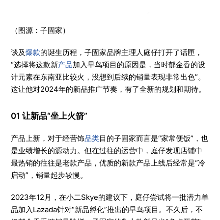
（图源：子固家）
谈及
爆款
的诞生历程，子固家品牌主理人庭仔打开了话匣，
“选择将这款新
产品
加入早鸟项目的原因是，当时郁金香的设
计元素在东南亚比较火，没想到后续的销量表现非常出色”。
这让他对2024年的新品推广节奏，有了全新的规划和期待。
01 让新品“坐上火箭”
产品上新，对于经营饰
品类
目的子固家而言是“家常便饭”，也
是业绩增长的源动力。但在过往的运营中，庭仔发现店铺中
最热销的往往是老款产品，优质的新款产品上线后经常是“冷
启动”，销量起步较慢。
2023年12月，在小二Skye的建议下，庭仔尝试将一批潜力单
品加入Lazada针对“新品孵化”推出的早鸟项目。不久后，不