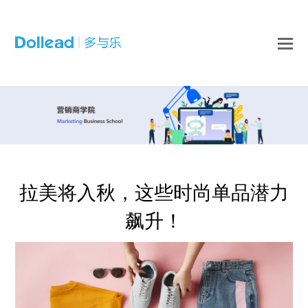
O
Mo
M
拉美将入秋，这些时尚单品潜力
飙升！