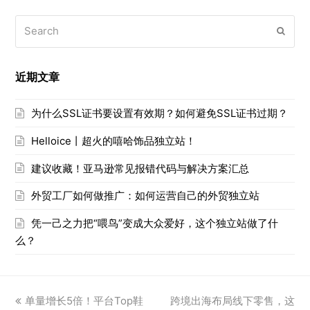
Search
Submi
近期文章
为什么SSL证书要设置有效期？如何避免SSL证书过期？
Helloice丨超火的嘻哈饰品独立站！
建议收藏！亚马逊常见报错代码与解决方案汇总
外贸工厂如何做推广：如何运营自己的外贸独立站
凭一己之力把“喂鸟”变成大众爱好，这个独立站做了什
么？
previous
next
单量增长5倍！平台Top鞋
跨境出海布局线下零售，这