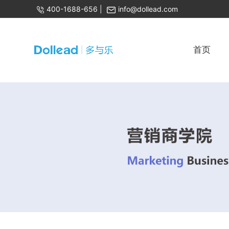
400-1688-656
|
info@dollead.com
首页