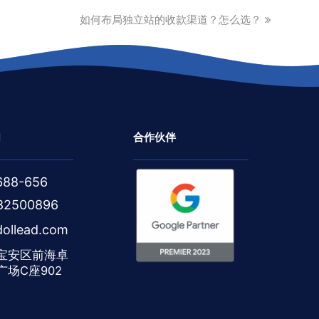
next
如何布局独立站的收款渠道？怎么选？
post:
们
合作伙伴
688-656
82500896
ollead.com
宝安区前海卓
广场C座902